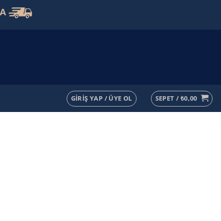
VA
GIRIŞ YAP / ÜYE OL
SEPET /
₺
0,00