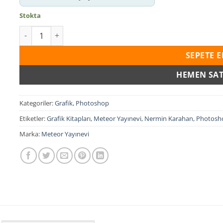
₺720,00.
Stokta
Photoshop adet
SEPETE E
HEMEN SAT
Kategoriler:
Grafik
,
Photoshop
Etiketler:
Grafik Kitapları
,
Meteor Yayınevi
,
Nermin Karahan
,
Photosh
Marka:
Meteor Yayınevi