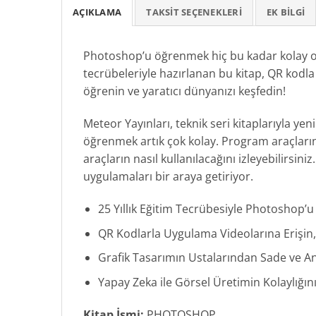
AÇIKLAMA
TAKSIT SEÇENEKLERI
EK BILGI
Photoshop’u öğrenmek hiç bu kadar kolay olm
tecrübeleriyle hazırlanan bu kitap, QR kodl
öğrenin ve yaratıcı dünyanızı keşfedin!
Meteor Yayınları, teknik seri kitaplarıyla ye
öğrenmek artık çok kolay. Program araçlarını
araçların nasıl kullanılacağını izleyebilirsin
uygulamaları bir araya getiriyor.
25 Yıllık Eğitim Tecrübesiyle Photoshop’u
QR Kodlarla Uygulama Videolarına Erişin,
Grafik Tasarımın Ustalarından Sade ve Anla
Yapay Zeka ile Görsel Üretimin Kolaylığın
Kitap İsmi:
PHOTOSHOP