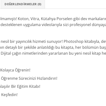
DEĞERLENDIRMELER (0)
amıştı! Koton, Vitra, Kütahya Porselen gibi dev markaların t
a desteklenen uygulama videolarıyla sizi profesyonel dünyay
ni nesil bir yayıncılık hizmeti sunuyor! Photoshop kitabıyla, 
n detaylı bir şekilde anlatıldığı bu kitapta, her bölümün ba
iz. Dijital çağın nimetlerinden yararlanan bu yeni nesil kitap h
 Kolayca Öğrenin!
 Öğrenme Sürecinizi Hızlandırın!
şılır Bir Eğitim Kitabı!
ı Keşfedin!