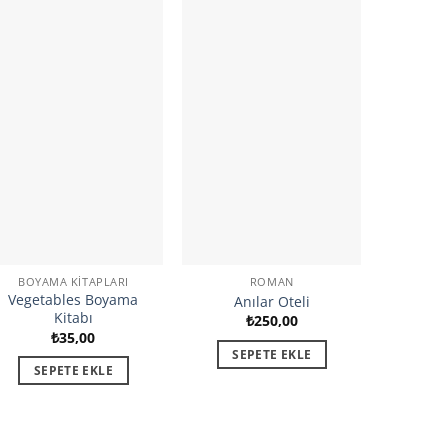
BOYAMA KITAPLARI
ROMAN
BOYA
Vegetables Boyama
Anılar Oteli
Animals
Kitabı
₺
250,00
₺
35,00
SEPETE EKLE
SE
SEPETE EKLE