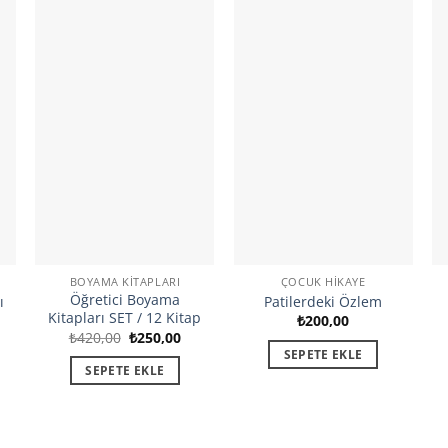
BOYAMA KITAPLARI
ÇOCUK HIKAYE
Öğretici Boyama
ı
Patilerdeki Özlem
Kitapları SET / 12 Kitap
₺
200,00
Orijinal
Şu
₺
420,00
₺
250,00
fiyat:
andaki
SEPETE EKLE
₺420,00.
fiyat:
SEPETE EKLE
₺250,00.