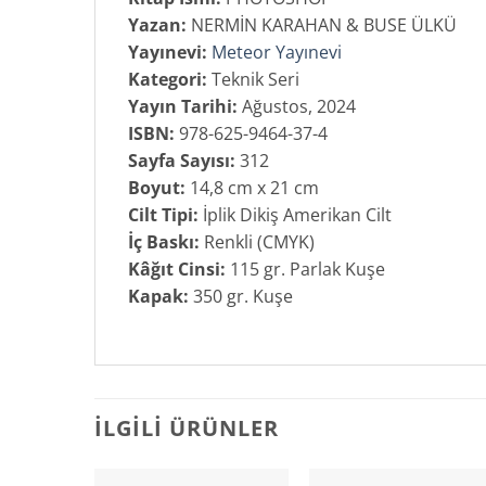
Yazan:
NERMİN KARAHAN & BUSE ÜLKÜ
Yayınevi:
Meteor Yayınevi
Kategori:
Teknik Seri
Yayın Tarihi:
Ağustos, 2024
ISBN:
978-625-9464-37-4
Sayfa Sayısı:
312
Boyut:
14,8 cm x 21 cm
Cilt Tipi:
İplik Dikiş Amerikan Cilt
İç Baskı:
Renkli (CMYK)
Kâğıt Cinsi:
115 gr. Parlak Kuşe
Kapak:
350 gr. Kuşe
İLGILI ÜRÜNLER