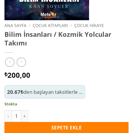
ANA SAYFA
/
ÇOCUK KITAPLARI
/
ÇOCUK HIKAYE
Bilim İnsanları / Kozmik Yolcular
Takımı
200,00
₺
20.67₺
den başlayan taksitlerle ...
Stokta
Bilim İnsanları / Kozmik Yolcular Takımı adet
SEPETE EKLE