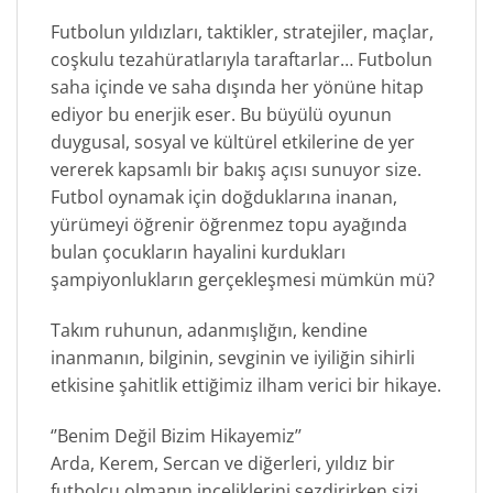
Futbolun yıldızları, taktikler, stratejiler, maçlar,
coşkulu tezahüratlarıyla taraftarlar… Futbolun
saha içinde ve saha dışında her yönüne hitap
ediyor bu enerjik eser. Bu büyülü oyunun
duygusal, sosyal ve kültürel etkilerine de yer
vererek kapsamlı bir bakış açısı sunuyor size.
Futbol oynamak için doğduklarına inanan,
yürümeyi öğrenir öğrenmez topu ayağında
bulan çocukların hayalini kurdukları
şampiyonlukların gerçekleşmesi mümkün mü?
Takım ruhunun, adanmışlığın, kendine
inanmanın, bilginin, sevginin ve iyiliğin sihirli
etkisine şahitlik ettiğimiz ilham verici bir hikaye.
‘’Benim Değil Bizim Hikayemiz’’
Arda, Kerem, Sercan ve diğerleri, yıldız bir
futbolcu olmanın inceliklerini sezdirirken sizi