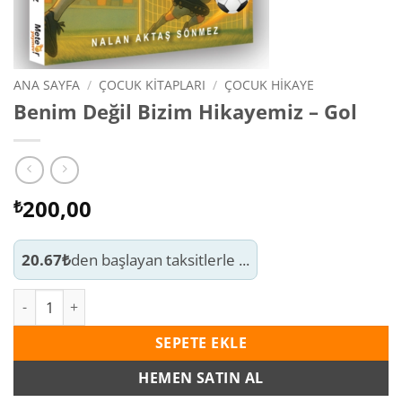
ANA SAYFA
/
ÇOCUK KITAPLARI
/
ÇOCUK HIKAYE
Benim Değil Bizim Hikayemiz – Gol
200,00
₺
20.67₺
den başlayan taksitlerle ...
Benim Değil Bizim Hikayemiz - Gol adet
SEPETE EKLE
HEMEN SATIN AL