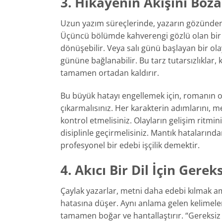
3. Hikayenin Akışını Boza
Uzun yazım süreçlerinde, yazarın gözünden k
Üçüncü bölümde kahverengi gözlü olan bir
dönüşebilir. Veya salı günü başlayan bir o
gününe bağlanabilir. Bu tarz tutarsızlıklar,
tamamen ortadan kaldırır.
Bu büyük hatayı engellemek için, romanın o
çıkarmalısınız. Her karakterin adımlarını, me
kontrol etmelisiniz. Olayların gelişim ritmin
disiplinle geçirmelisiniz. Mantık hataları
profesyonel bir edebi işçilik demektir.
4. Akıcı Bir Dil İçin Ger
Çaylak yazarlar, metni daha edebi kılmak am
hatasına düşer. Aynı anlama gelen kelimele
tamamen boğar ve hantallaştırır. “Gereksiz 