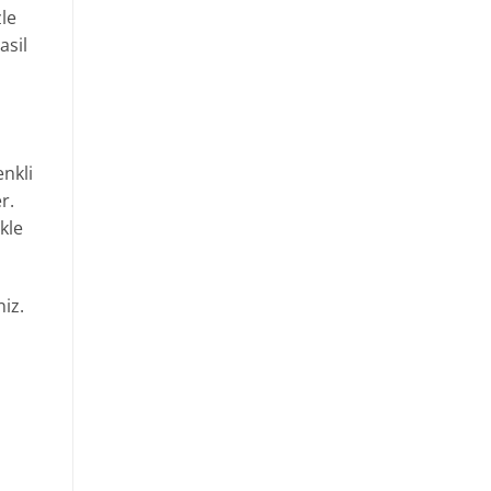
zle
asil
nkli
r.
kle
iz.