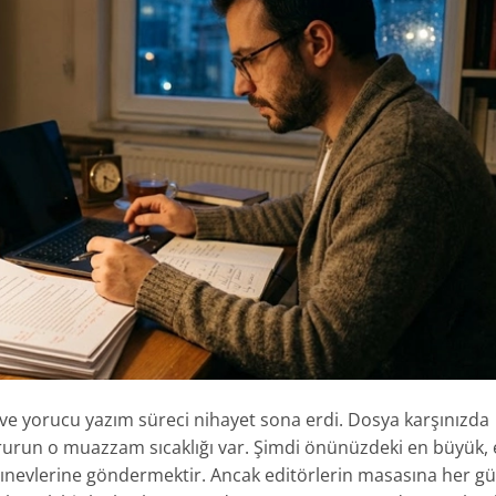
n ve yorucu yazım süreci nihayet sona erdi. Dosya karşınızda
 gururun o muazzam sıcaklığı var. Şimdi önünüzdeki en büyük,
ayınevlerine göndermektir. Ancak editörlerin masasına her g