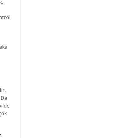
k,
ntrol
laka
ır.
. De
kilde
çok
z.