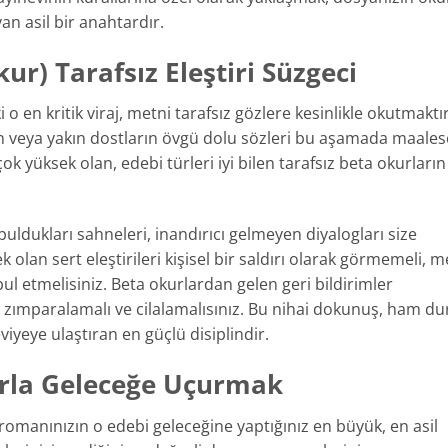
an asil bir anahtardır.
ur) Tarafsız Eleştiri Süzgeci
en kritik viraj, metni tarafsız gözlere kesinlikle okutmaktır.
in veya yakın dostların övgü dolu sözleri bu aşamada maales
ok yüksek olan, edebi türleri iyi bilen tarafsız beta okurların
buldukları sahneleri, inandırıcı gelmeyen diyalogları size
 olan sert eleştirileri kişisel bir saldırı olarak görmemeli, m
abul etmelisiniz. Beta okurlardan gelen geri bildirimler
zımparalamalı ve cilalamalısınız. Bu nihai dokunuş, ham du
iyeye ulaştıran en güçlü disiplindir.
rla Geleceğe Uçurmak
k romanınızın o edebi geleceğine yaptığınız en büyük, en asil