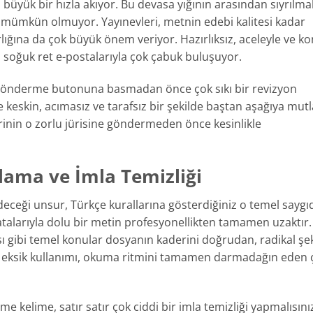
büyük bir hızla akıyor. Bu devasa yığının arasından sıyrılma
 mümkün olmuyor. Yayınevleri, metnin edebi kalitesi kadar
ırlığına da çok büyük önem veriyor. Hazırlıksız, aceleyle ve ko
 soğuk ret e-postalarıyla çok çabuk buluşuyor.
 gönderme butonuna basmadan önce çok sıkı bir revizyon
 keskin, acımasız ve tarafsız bir şekilde baştan aşağıya mut
lerinin o zorlu jürisine göndermeden önce kesinlikle
alama ve İmla Temizliği
edeceği unsur, Türkçe kurallarına gösterdiğiniz o temel saygıd
hatalarıyla dolu bir metin profesyonellikten tamamen uzaktır
sı gibi temel konular dosyanın kaderini doğrudan, radikal şe
eya eksik kullanımı, okuma ritmini tamamen darmadağın eden 
kelime, satır satır çok ciddi bir imla temizliği yapmalısını