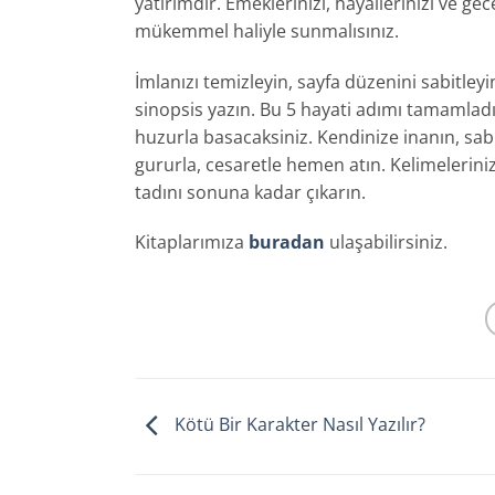
yatırımdır. Emeklerinizi, hayallerinizi ve ge
mükemmel haliyle sunmalısınız.
İmlanızı temizleyin, sayfa düzenini sabitleyi
sinopsis yazın. Bu 5 hayati adımı tamamla
huzurla basacaksiniz. Kendinize inanın, sa
gururla, cesaretle hemen atın. Kelimeleri
tadını sonuna kadar çıkarın.
Kitaplarımıza
buradan
ulaşabilirsiniz.
Kötü Bir Karakter Nasıl Yazılır?