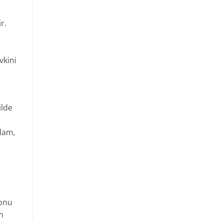
r.
r
vkini
ilde
ğlam,
 onu
m