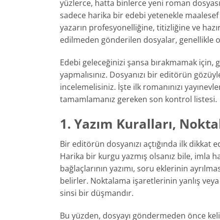
yüzlerce, hatta binlerce yeni roman dosyası 
sadece harika bir edebi yetenekle maalesef
yazarın profesyonelliğine, titizliğine ve haz
edilmeden gönderilen dosyalar, genellikle o
Edebi geleceğinizi şansa bırakmamak için,
yapmalısınız. Dosyanızı bir editörün gözüyle
incelemelisiniz. İşte ilk romanınızı yayınev
tamamlamanız gereken son kontrol listesi.
1. Yazım Kuralları, Nokt
Bir editörün dosyanızı açtığında ilk dikkat 
Harika bir kurgu yazmış olsanız bile, imla 
bağlaçlarının yazımı, soru eklerinin ayrılma
belirler. Noktalama işaretlerinin yanlış v
sinsi bir düşmandır.
Bu yüzden, dosyayı göndermeden önce kelime 