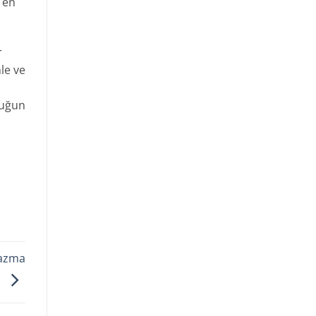
a en
r
le ve
ı
luğun
Yazma
i