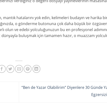
celerinizi verdiğiniz o değerli dosyayı yayınevlerinin masasın
n, mantık hatalarını yok edin, kelimeleri budayın ve harika bi
dığınızda, o gönderme butonuna çok daha büyük bir özgüven
bırlı olun ve edebi yolculuğunuzun bu en profesyonel adımın
niz dünyayla buluşmak için tamamen hazır, o muazzam yolcu
“Ben de Yazar Olabilirim” Diyenlere 30 Günde 
Egzersiz