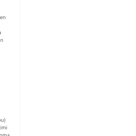
den
a
en
bu)
limi
kunma