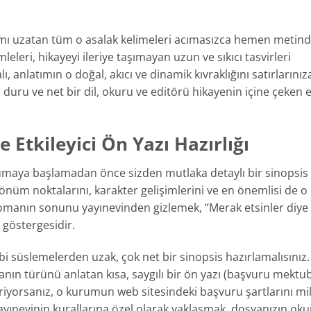
mı uzatan tüm o asalak kelimeleri acımasızca hemen metin
mleleri, hikayeyi ileriye taşımayan uzun ve sıkıcı tasvirleri
 anlatımın o doğal, akıcı ve dinamik kıvraklığını satırlarınız
, duru ve net bir dil, okuru ve editörü hikayenin içine çeken 
e Etkileyici Ön Yazı Hazırlığı
okumaya başlamadan önce sizden mutlaka detaylı bir sinopsis
önüm noktalarını, karakter gelişimlerini ve en önemlisi de o
Romanın sonunu yayınevinden gizlemek, “Merak etsinler diye
göstergesidir.
bi süslemelerden uzak, çok net bir sinopsis hazırlamalısınız.
nın türünü anlatan kısa, saygılı bir ön yazı (başvuru mektu
riyorsanız, o kurumun web sitesindeki başvuru şartlarını mi
r yayınevinin kurallarına özel olarak yaklaşmak, dosyanızın o