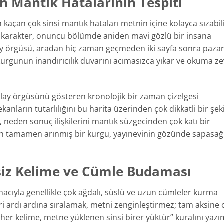
n Mantık Hatalarının Tespiti
açan çok sinsi mantık hataları metnin içine kolayca sızabili
 karakter, onuncu bölümde aniden mavi gözlü bir insana
lay örgüsü, aradan hiç zaman geçmeden iki sayfa sonra paza
 kurgunun inandırıcılık duvarını acımasızca yıkar ve okuma ze
lay örgüsünü gösteren kronolojik bir zaman çizelgesi
kanların tutarlılığını bu harita üzerinden çok dikkatli bir şek
i, neden sonuç ilişkilerini mantık süzgecinden çok katı bir
ndan tamamen arınmış bir kurgu, yayınevinin gözünde sapasa
eksiz Kelime ve Cümle Budaması
acıyla genellikle çok ağdalı, süslü ve uzun cümleler kurma
ri ardı ardına sıralamak, metni zenginleştirmez; tam aksine
her kelime, metne yüklenen sinsi birer yüktür” kuralını yazı