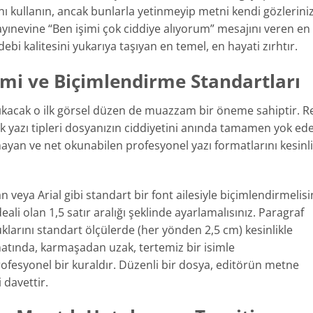
nı kullanın, ancak bunlarla yetinmeyip metni kendi gözlerini
 yayınevine “Ben işimi çok ciddiye alıyorum” mesajını veren en 
bi kalitesini yukarıya taşıyan en temel, en hayati zırhtır.
imi ve Biçimlendirme Standartları
çıkacak o ilk görsel düzen de muazzam bir öneme sahiptir. Re
ık yazı tipleri dosyanızın ciddiyetini anında tamamen yok ede
yan ve net okunabilen profesyonel yazı formatlarını kesinli
a Arial gibi standart bir font ailesiyle biçimlendirmelisin
eali olan 1,5 satır aralığı şeklinde ayarlamalısınız. Paragraf
uklarını standart ölçülerde (her yönden 2,5 cm) kesinlikle
atında, karmaşadan uzak, tertemiz bir isimle
syonel bir kuraldır. Düzenli bir dosya, editörün metne
 davettir.