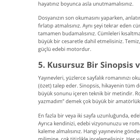
hayatınız boyunca asla unutmamalısınız.
Dosyanızın son okumasını yaparken, anlatı
fırlatıp atmalısınız. Aynı şeyi tekrar eden cü
tamamen budamalısınız. Cümleleri kısaltmalı,
büyük bir cesaretle dahil etmelisiniz. Temiz
güçlü edebi motordur.
5. Kusursuz Bir Sinopsis v
Yayınevleri, yüzlerce sayfalık romanınızı 
(özet) talep eder. Sinopsis, hikayenin tüm d
büyük sonunu içeren teknik bir metindir. 
yazmadım” demek çok büyük bir amatörlük 
En fazla bir veya iki sayfa uzunluğunda, ede
Ayrıca kendinizi, edebi vizyonunuzu ve roma
kaleme almalısınız. Hangi yayınevine gönde
milimine, çok titizlikle incelemelisiniz. He