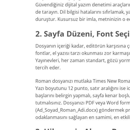
Güvendiğiniz dijital yazım denetimi araçları
de tarayın. Dil bilgisi hatalarını sıfırlamak,
duruştur. Kusursuz bir imla, metninizin o ede
2. Sayfa Düzeni, Font Seç
Dosyanın içeriği kadar, editörün karşısına 
fontlar, el yazısı tarzı okunması zor karmaş
Yayınevleri, her zaman standart, gözü yorma
tercih eder.
Roman dosyanızı mutlaka Times New Roman vey
Yazı boyutunu 12 punto, satır aralığını ise id
başlarını belirgin yapmalı, sayfa kenar boşl
tutmalısınız. Dosyanızı PDF veya Word form
(Ad_Soyad_Roman_Adi.docx) göndermek profe
odaklanmasını sağlayan en samimi, en etkili