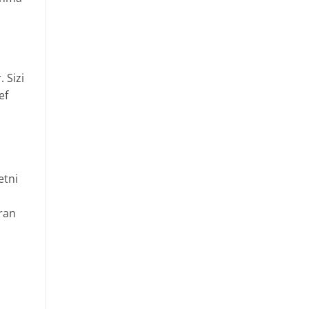
 Sizi
ef
etni
ran