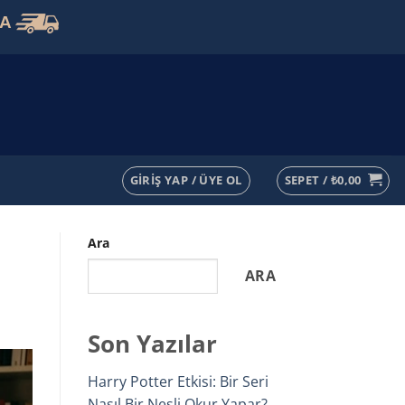
VA
GIRIŞ YAP / ÜYE OL
SEPET /
₺
0,00
n
Ara
ARA
Son Yazılar
Harry Potter Etkisi: Bir Seri
Nasıl Bir Nesli Okur Yapar?