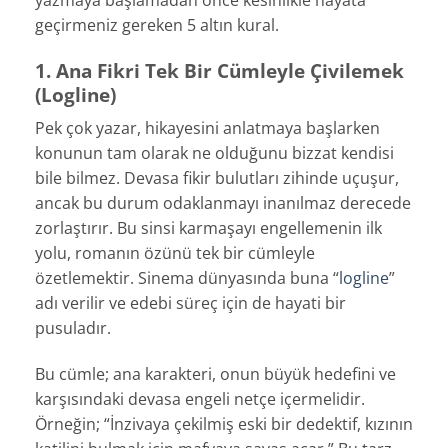
yazmaya başlamadan önce kesinlikle hayata
geçirmeniz gereken 5 altın kural.
1. Ana Fikri Tek Bir Cümleyle Çivilemek
(Logline)
Pek çok yazar, hikayesini anlatmaya başlarken
konunun tam olarak ne olduğunu bizzat kendisi
bile bilmez. Devasa fikir bulutları zihinde uçuşur,
ancak bu durum odaklanmayı inanılmaz derecede
zorlaştırır. Bu sinsi karmaşayı engellemenin ilk
yolu, romanın özünü tek bir cümleyle
özetlemektir. Sinema dünyasında buna “
logline
”
adı verilir ve edebi süreç için de hayati bir
pusuladır.
Bu cümle; ana karakteri, onun büyük hedefini ve
karşısındaki devasa engeli netçe içermelidir.
Örneğin; “İnzivaya çekilmiş eski bir dedektif, kızının