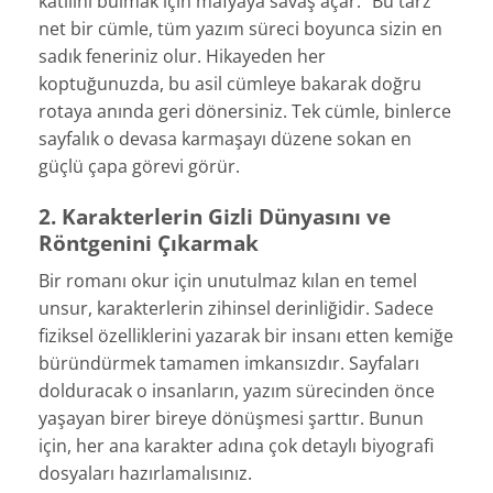
katilini bulmak için mafyaya savaş açar.” Bu tarz
net bir cümle, tüm yazım süreci boyunca sizin en
sadık feneriniz olur. Hikayeden her
koptuğunuzda, bu asil cümleye bakarak doğru
rotaya anında geri dönersiniz. Tek cümle, binlerce
sayfalık o devasa karmaşayı düzene sokan en
güçlü çapa görevi görür.
2. Karakterlerin Gizli Dünyasını ve
Röntgenini Çıkarmak
Bir romanı okur için unutulmaz kılan en temel
unsur, karakterlerin zihinsel derinliğidir. Sadece
fiziksel özelliklerini yazarak bir insanı etten kemiğe
büründürmek tamamen imkansızdır. Sayfaları
dolduracak o insanların, yazım sürecinden önce
yaşayan birer bireye dönüşmesi şarttır. Bunun
için, her ana karakter adına çok detaylı biyografi
dosyaları hazırlamalısınız.