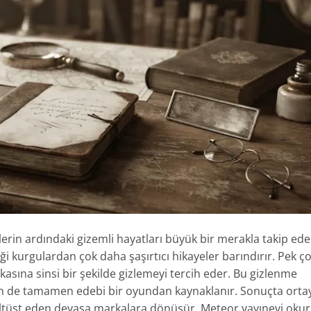
rin ardındaki gizemli hayatları büyük bir merakla takip ede
iği kurgulardan çok daha şaşırtıcı hikayeler barındırır. Pek ç
rkasına sinsi bir şekilde gizlemeyi tercih eder. Bu gizlenme
n de tamamen edebi bir oyundan kaynaklanır. Sonuçta orta
ni altüst eden devasa markalara dönüşür. Meteor yayınevi okur