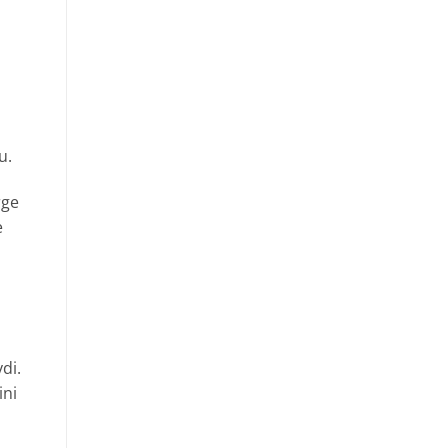
u.
rge
e
di.
ini