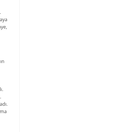
.
taya
aye,
rın
ı.
.
adı.
akma