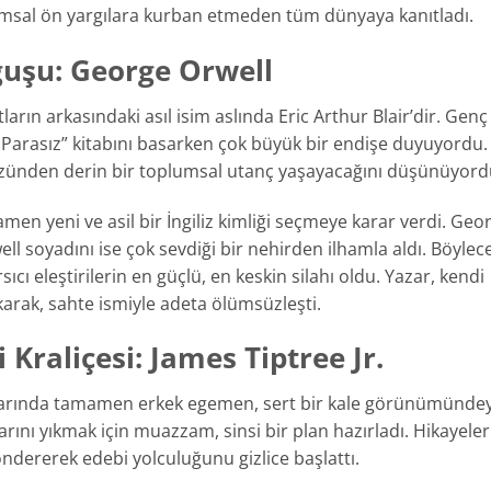
lumsal ön yargılara kurban etmeden tüm dünyaya kanıtladı.
oğuşu: George Orwell
ların arkasındaki asıl isim aslında Eric Arthur Blair’dir. Genç
eş Parasız” kitabını basarken çok büyük bir endişe duyuyordu.
yüzünden derin bir toplumsal utanç yaşayacağını düşünüyord
men yeni ve asil bir İngiliz kimliği seçmeye karar verdi. Geo
ell soyadını ise çok sevdiği bir nehirden ilhamla aldı. Böylec
ıcı eleştirilerin en güçlü, en keskin silahı oldu. Yazar, kendi
akarak, sahte ismiyle adeta ölümsüzleşti.
Kraliçesi: James Tiptree Jr.
talarında tamamen erkek egemen, sert bir kale görünümündey
arını yıkmak için muazzam, sinsi bir plan hazırladı. Hikayeler
öndererek edebi yolculuğunu gizlice başlattı.