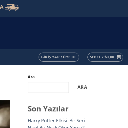
VA
GIRIŞ YAP / ÜYE OL
SEPET /
₺
0,00
Ara
ARA
Son Yazılar
Harry Potter Etkisi: Bir Seri
Nasıl Bir Nesli Okur Yapar?