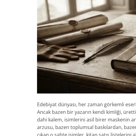
Edebiyat dünyası, her zaman görkemli eserle
Ancak bazen bir yazarın kendi kimliği, ürett
dahi kalem, isimlerini asil birer maskenin a
arzusu, bazen toplumsal baskılardan, baze
çıkan o sahte isimler, kitap satış listeleri