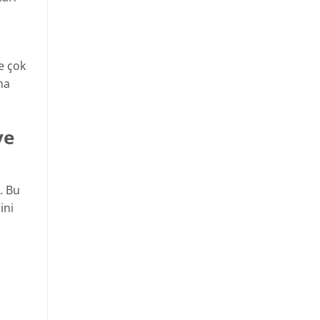
e çok
ma
ve
. Bu
ini