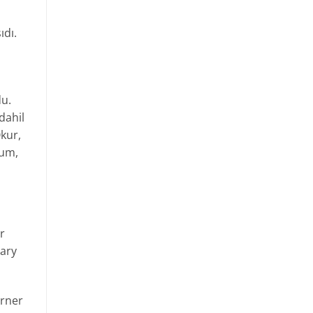
ıdı.
du.
dahil
Okur,
rum,
r
Mary
arner