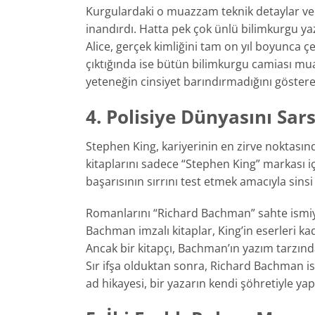
Kurgulardaki o muazzam teknik detaylar ve
inandırdı. Hatta pek çok ünlü bilimkurgu yaz
Alice, gerçek kimliğini tam on yıl boyunca çe
çıktığında ise bütün bilimkurgu camiası muaz
yeteneğin cinsiyet barındırmadığını gösteren
4. Polisiye Dünyasını Sa
Stephen King, kariyerinin en zirve noktasınd
kitaplarını sadece “Stephen King” markası i
başarısının sırrını test etmek amacıyla sinsi v
Romanlarını “Richard Bachman” sahte ismiy
Bachman imzalı kitaplar, King’in eserleri ka
Ancak bir kitapçı, Bachman’ın yazım tarzında
Sır ifşa olduktan sonra, Richard Bachman i
ad hikayesi, bir yazarın kendi şöhretiyle yap