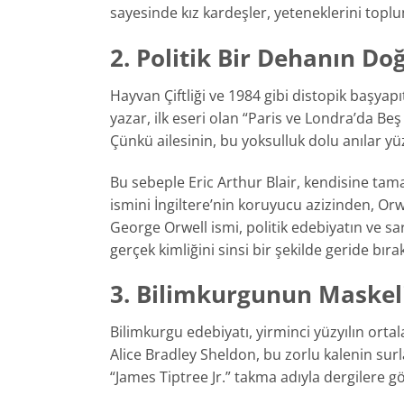
sayesinde kız kardeşler, yeteneklerini top
2. Politik Bir Dehanın D
Hayvan Çiftliği ve 1984 gibi distopik başyapıt
yazar, ilk eseri olan “Paris ve Londra’da B
Çünkü ailesinin, bu yoksulluk dolu anılar 
Bu sebeple Eric Arthur Blair, kendisine tama
ismini İngiltere’nin koruyucu azizinden, Orw
George Orwell ismi, politik edebiyatın ve sars
gerçek kimliğini sinsi bir şekilde geride bır
3. Bilimkurgunun Maskeli 
Bilimkurgu edebiyatı, yirminci yüzyılın or
Alice Bradley Sheldon, bu zorlu kalenin surl
“James Tiptree Jr.” takma adıyla dergilere g