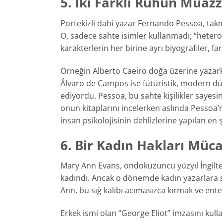
5. İki Farklı Ruhun Mua
Portekizli dahi yazar Fernando Pessoa, tak
O, sadece sahte isimler kullanmadı; “heteron
karakterlerin her birine ayrı biyografiler, f
Örneğin Alberto Caeiro doğa üzerine yazarken
Álvaro de Campos ise fütüristik, modern düny
ediyordu. Pessoa, bu sahte kişilikler sayes
onun kitaplarını incelerken aslında Pessoa’
insan psikolojisinin dehlizlerine yapılan en ş
6. Bir Kadın Hakları Müca
Mary Ann Evans, ondokuzuncu yüzyıl İngilter
kadındı. Ancak o dönemde kadın yazarlara s
Ann, bu sığ kalıbı acımasızca kırmak ve entel
Erkek ismi olan “George Eliot” imzasını kull