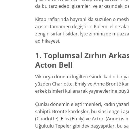
da bu tarz edebi gizemleri ve arkasındaki d
Kitap raflarında hayranlıkla süzülen o meş
açısını tamamen değiştirir. Kalemi eline al
zengin sırlar fısıldar. İşte zihninizde muazz
ad hikayesi.
1. Toplumsal Zırhın Arkas
Acton Bell
Viktorya dönemi İngiltere’sinde kadın bir 
yüzden Charlotte, Emily ve Anne Brontë kard
erkek isimleri kullanarak yayınevlerine büyü
Çünkü dönemin eleştirmenleri, kadın yazarl
sahipti. Brontë kardeşler, bu sinsi engeli aş
(Charlotte), Ellis (Emily) ve Acton (Anne) isi
Uğultulu Tepeler gibi dev başyapıtlar, bu sah