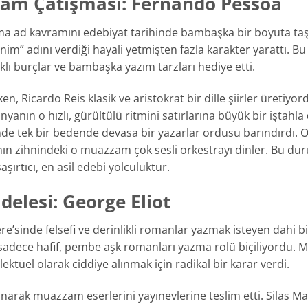
zzam Çatışması: Fernando Pessoa
ma ad kavramını edebiyat tarihinde bambaşka bir boyuta taş
im” adını verdiği hayali yetmişten fazla karakter yarattı. Bu
arklı burçlar ve bambaşka yazım tarzları hediye etti.
, Ricardo Reis klasik ve aristokrat bir dille şiirler üretiyor
anın o hızlı, gürültülü ritmini satırlarına büyük bir iştahla 
inde tek bir bedende devasa bir yazarlar ordusu barındırdı. 
nın zihnindeki o muazzam çok sesli orkestrayı dinler. Bu du
aşırtıcı, en asil edebi yolculuktur.
delesi: George Eliot
e’sinde felsefi ve derinlikli romanlar yazmak isteyen dahi bi
adece hafif, pembe aşk romanları yazma rolü biçiliyordu. 
ektüel olarak ciddiye alınmak için radikal bir karar verdi.
anarak muazzam eserlerini yayınevlerine teslim etti. Silas M