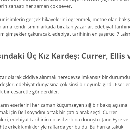
erin zanaatı her zaman çok sever.
hur isimlerin gerçek hikayelerini öğrenmek, metne olan bakış
an ama kendi ismini arkada bırakan yazarlar, edebiyat tarihin
am şimşekler çaktıracak, edebiyat tarihinin en şaşırtıcı 7 tak
ındaki Üç Kız Kardeş: Currer, Ellis 
yazar olarak ciddiye alınmak neredeyse imkansız bir durumdu
eşler, edebiyat dünyasına çok sinsi bir oyunla girdi. Eserler
k bir cesaretle gönderdiler.
arın eserlerini her zaman küçümseyen sığ bir bakış açısına
mak için Bell soyadını ortak bir çatı olarak seçti. Currer
mleri, edebiyat tarihinin en asil zırhına dönüştü. Jane Eyre ve
te erkek kimlikleriyle raflarda yer buldu. Bu harika taktik