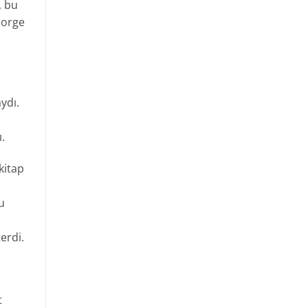
, bu
eorge
ydı.
.
kitap
u
erdi.
t