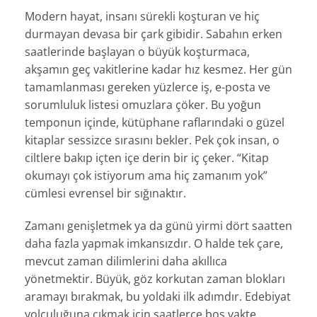
Modern hayat, insanı sürekli koşturan ve hiç
durmayan devasa bir çark gibidir. Sabahın erken
saatlerinde başlayan o büyük koşturmaca,
akşamın geç vakitlerine kadar hız kesmez. Her gün
tamamlanması gereken yüzlerce iş, e-posta ve
sorumluluk listesi omuzlara çöker. Bu yoğun
temponun içinde, kütüphane raflarındaki o güzel
kitaplar sessizce sırasını bekler. Pek çok insan, o
ciltlere bakıp içten içe derin bir iç çeker. “Kitap
okumayı çok istiyorum ama hiç zamanım yok”
cümlesi evrensel bir sığınaktır.
Zamanı genişletmek ya da günü yirmi dört saatten
daha fazla yapmak imkansızdır. O halde tek çare,
mevcut zaman dilimlerini daha akıllıca
yönetmektir. Büyük, göz korkutan zaman blokları
aramayı bırakmak, bu yoldaki ilk adımdır. Edebiyat
yolculuğuna çıkmak için saatlerce boş vakte