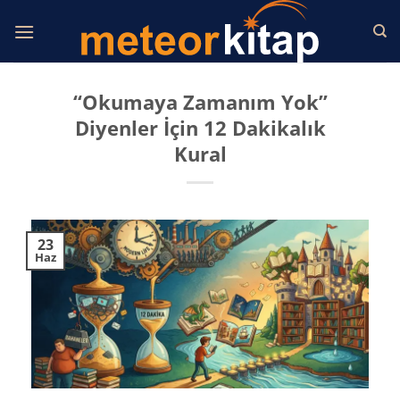
İçeriğe
atla
“Okumaya Zamanım Yok”
Diyenler İçin 12 Dakikalık
Kural
23
Haz