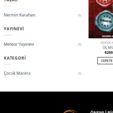
Nermin Karahan
(1)
YAYINEVI
ÇOCUK H
Meteor Yayınevi
(1)
Üç M
₺
200
KATEGORI
SEPETE
Çocuk Macera
(1)
ÖNEMLİ Bİ