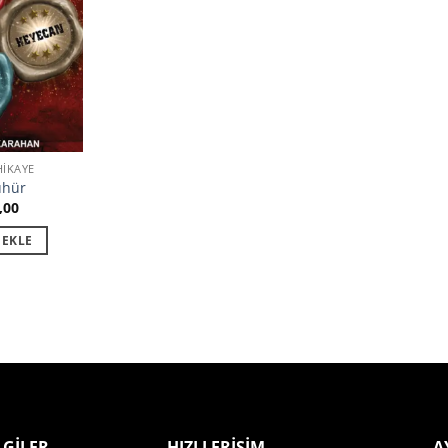
IKAYE
ühür
,00
 EKLE
LGİLER
HIZLI ERİŞİM
A