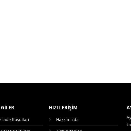
LGİLER
HIZLI ERİŞİM
A
Ay
e İade Koşulları
Hakkımızda
ka