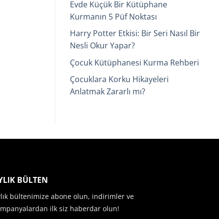
Evde Küçük Bir Kütüphane
Kurmanın 5 Püf Noktası
Harry Potter Etkisi: Bir Seri Nasıl Bir
Nesli Okur Yapar?
Çocuk Kütüphanesi Kurma Rehberi
Çocuklara Korku Hikayeleri
Anlatmak Zararlı mı?
YLIK BÜLTEN
lık bültenimize abone olun, indirimler ve
mpanyalardan ilk siz haberdar olun!