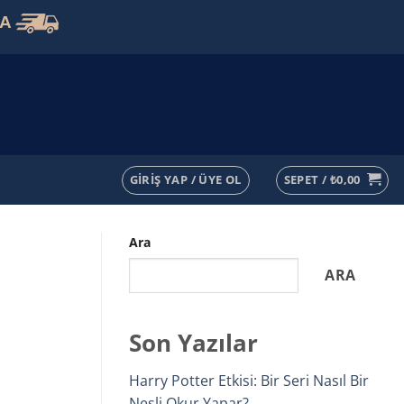
VA
GIRIŞ YAP / ÜYE OL
SEPET /
₺
0,00
Ara
ARA
Son Yazılar
Harry Potter Etkisi: Bir Seri Nasıl Bir
Nesli Okur Yapar?