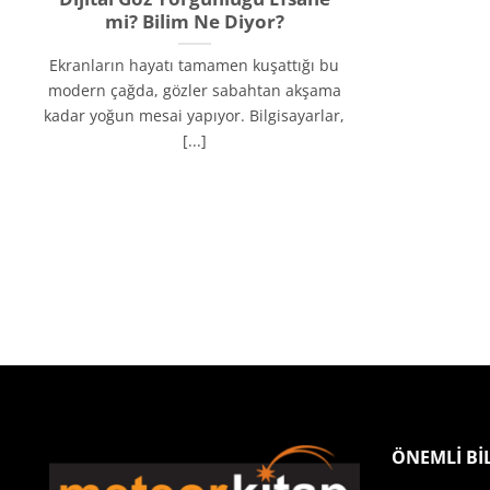
mi? Bilim Ne Diyor?
Ekranların hayatı tamamen kuşattığı bu
modern çağda, gözler sabahtan akşama
kadar yoğun mesai yapıyor. Bilgisayarlar,
[...]
ÖNEMLİ Bİ