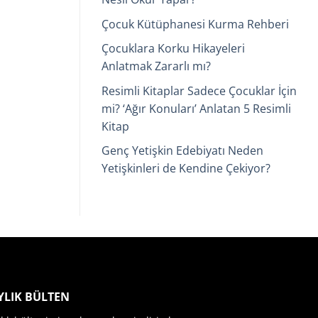
Çocuk Kütüphanesi Kurma Rehberi
Çocuklara Korku Hikayeleri
Anlatmak Zararlı mı?
Resimli Kitaplar Sadece Çocuklar İçin
mi? ‘Ağır Konuları’ Anlatan 5 Resimli
Kitap
Genç Yetişkin Edebiyatı Neden
Yetişkinleri de Kendine Çekiyor?
YLIK BÜLTEN