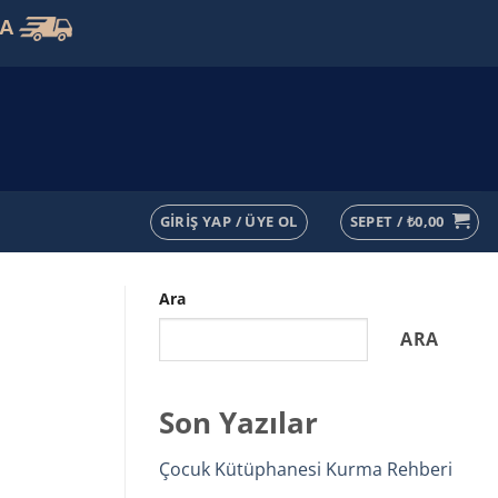
VA
GIRIŞ YAP / ÜYE OL
SEPET /
₺
0,00
Ara
ARA
Son Yazılar
Çocuk Kütüphanesi Kurma Rehberi