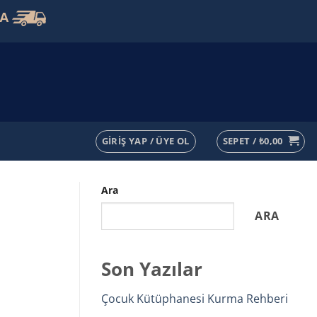
VA
GIRIŞ YAP / ÜYE OL
SEPET /
₺
0,00
Ara
ARA
Son Yazılar
Çocuk Kütüphanesi Kurma Rehberi