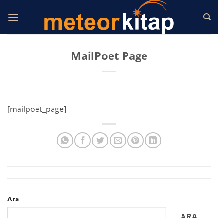
İçeriğe
atla
MailPoet Page
[mailpoet_page]
Ara
ARA