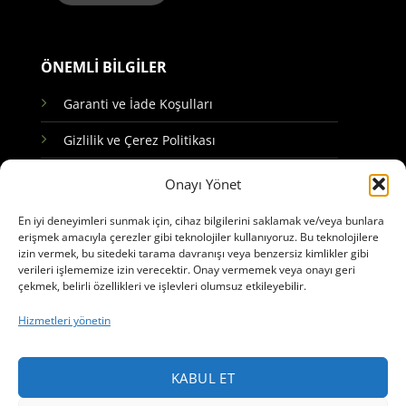
ÖNEMLİ BİLGİLER
Garanti ve İade Koşulları
Gizlilik ve Çerez Politikası
KVKK Aydınlatma Metni
Onayı Yönet
SSS / Sık Sorulan Sorular
En iyi deneyimleri sunmak için, cihaz bilgilerini saklamak ve/veya bunlara
erişmek amacıyla çerezler gibi teknolojiler kullanıyoruz. Bu teknolojilere
izin vermek, bu sitedeki tarama davranışı veya benzersiz kimlikler gibi
HIZLI ERİŞİM
verileri işlememize izin verecektir. Onay vermemek veya onayı geri
çekmek, belirli özellikleri ve işlevleri olumsuz etkileyebilir.
Hakkımızda
Hizmetleri yönetin
Tüm Kitaplar
Blog
KABUL ET
İletişim